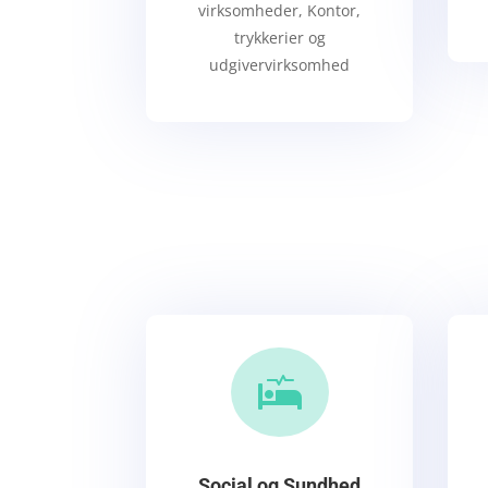
virksomheder, Kontor,
trykkerier og
udgivervirksomhed

Social og Sundhed