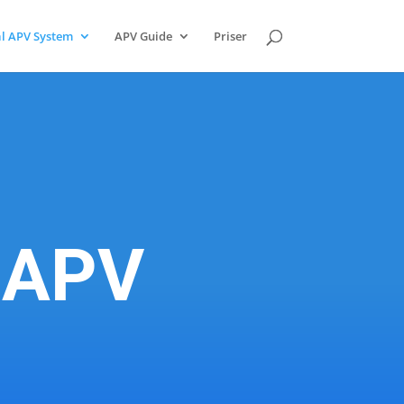
al APV System
APV Guide
Priser
 APV