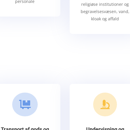
personale
religiøse institutioner og
begravelsesvæsen, vand,
kloak og affald


Transport af gods og
Undervisning og