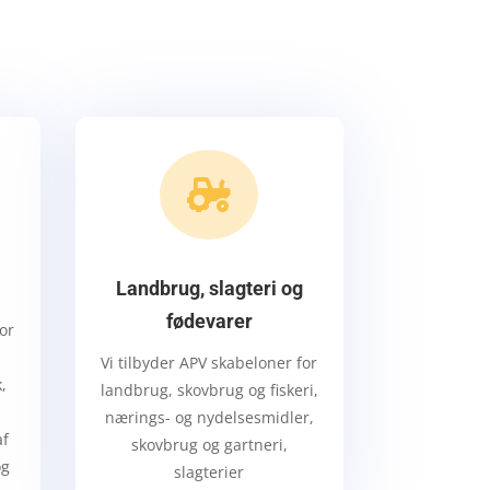

Landbrug, slagteri og
fødevarer
for
Vi tilbyder APV skabeloner for
,
landbrug, skovbrug og fiskeri,
nærings- og nydelsesmidler,
af
skovbrug og gartneri,
og
slagterier