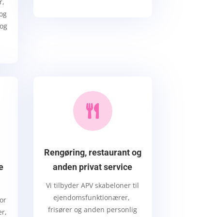
r,
 og
 og

Rengøring, restaurant og
e
anden privat service
Vi tilbyder APV
skabeloner til
ejendomsfunktionærer,
or
frisører og anden personlig
er,