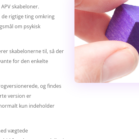
e APV skabeloner.
l de rigtige ting omkring
ørgsmål om psykisk
rer skabelonerne til, så der
evante for den enkelte
rogversionerede, og findes
rte version er
normalt kun indeholder
med vægtede