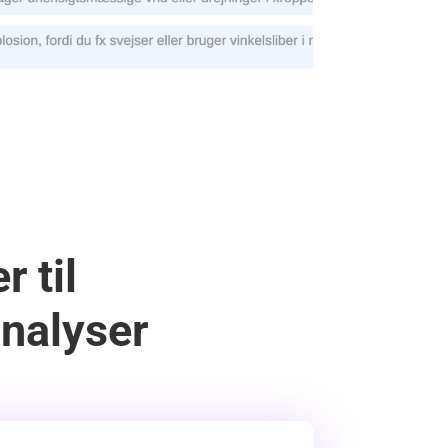
 til
analyser