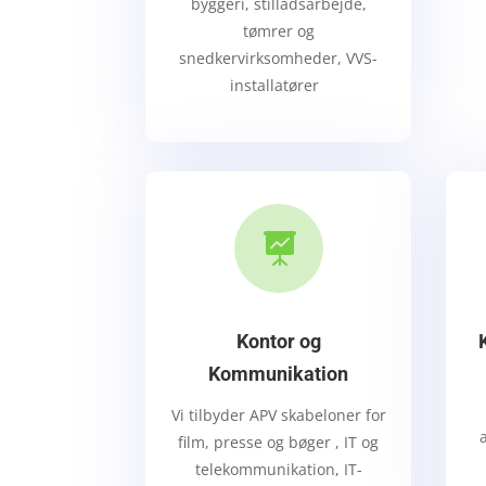
byggeri, stilladsarbejde,
tømrer og
snedkervirksomheder,
VVS-
installatører

Kontor og
Kommunikation
Vi tilbyder APV s
kabeloner for
film, presse og bøger , IT og
telekommunikation, IT-