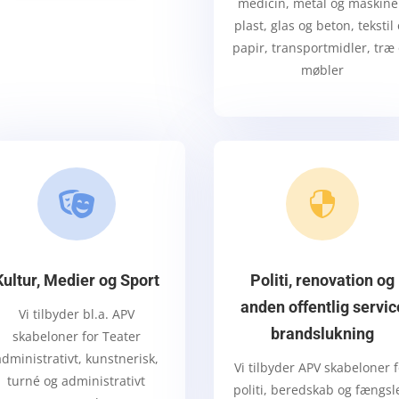
medicin, metal og maskine
plast, glas og beton, tekstil
papir, transportmidler, træ
møbler


Kultur, Medier og Sport
Politi, renovation og
anden offentlig servic
Vi tilbyder bl.a. APV
brandslukning
skabeloner for Teater
administrativt, kunstnerisk,
Vi tilbyder APV s
kabeloner f
turné og administrativt
politi, beredskab og fængsl