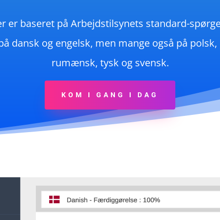
r er baseret på Arbejdstilsynets standard-spør
 dansk og engelsk, men mange også på polsk, lit
rumænsk, tysk og svensk.
KOM I GANG I DAG