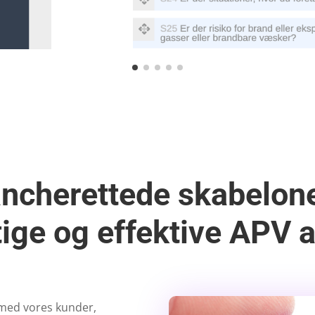
ncherettede skabeloner
tige og effektive APV 
 med vores kunder,