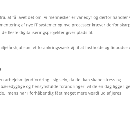
fra, at få lavet det om. Vi mennesker er vanedyr og derfor handler 
ementering af nye IT systemer og nye processer kræver derfor skar
e fleste digitaliseringsprojekter giver plads til.
miljø årshjul som et forankringsværktøj til at fastholde og finpudse
e
n arbejdsmijøudfordring i sig selv, da det kan skabe stress og
 bæredygtige og hensynsfulde forandringer, vil de en dag ligge lig
e. Imens har I forhåbentlig fået meget mere værdi ud af jeres