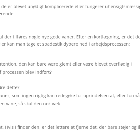
at de er blevet unødigt komplicerede eller fungerer uhensigtsmæssi
terende.
l der tilføres nogle nye gode vaner. Efter en kortlægning, er det d
 Her kan man tage et spadestik dybere ned i arbejdsprocessen:
ntention, den kan bare være glemt eller være blevet overflødig i
f processen blev indført?
øre dette?
ner, som ingen rigtig kan redegøre for oprindelsen af, eller formå
en vane, så skal den nok væk.
Hvis I finder den, er det lettere at fjerne det, der bare støjer og i