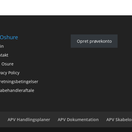
Oshure
Opret prøvekonto
in
takt
 Osure
vacy Policy
retningsbetingelser
abehandleraftale
e
APV Handlingsplaner
APV Dokumentation
APV Skabelo