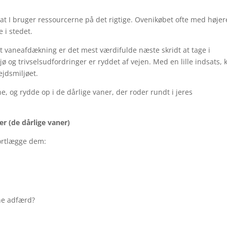
at I bruger ressourcerne på det rigtige. Ovenikøbet ofte med højer
e i stedet.
t vaneafdækning er det mest værdifulde næste skridt at tage i
 og trivselsudfordringer er ryddet af vejen. Med en lille indsats, 
ejdsmiljøet.
e, og rydde op i de dårlige vaner, der roder rundt i jeres
r (de dårlige vaner)
kortlægge dem:
ne adfærd?