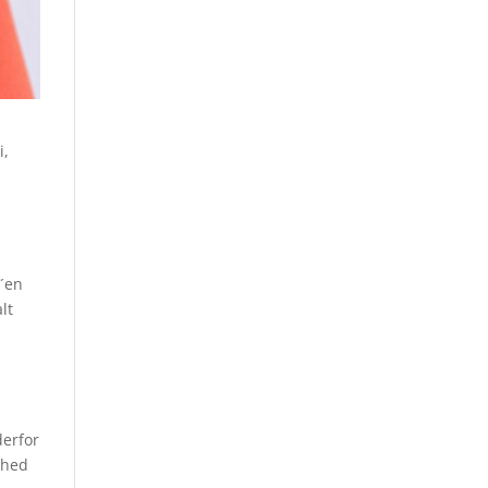
i,
V´en
lt
derfor
ghed