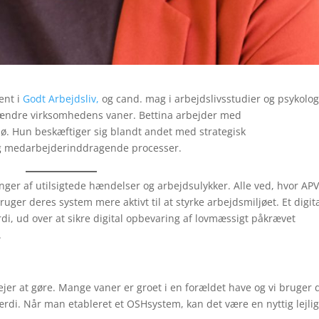
ent i
Godt Arbejdsliv,
og cand. mag i arbejdslivsstudier og psykolog
ændre virksomhedens vaner. Bettina arbejder med
jø. Hun beskæftiger sig blandt andet med strategisk
og medarbejderinddragende processer.
ger af utilsigtede hændelser og arbejdsulykker. Alle ved, hvor AP
ger deres system mere aktivt til at styrke arbejdsmiljøet. Et digita
, ud over at sikre digital opbevaring af lovmæssigt påkrævet
.
plejer at gøre. Mange vaner er groet i en forældet have og vi bruger 
ærdi. Når man etableret et OSHsystem, kan det være en nyttig lejli