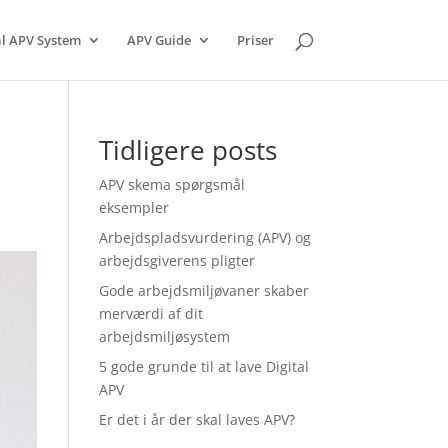
al APV System
APV Guide
Priser
Tidligere posts
APV skema spørgsmål
eksempler
Arbejdspladsvurdering (APV) og
arbejdsgiverens pligter
Gode arbejdsmiljøvaner skaber
merværdi af dit
arbejdsmiljøsystem
5 gode grunde til at lave Digital
APV
Er det i år der skal laves APV?