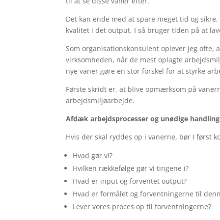
til at se disse vaner efter.
Det kan ende med at spare meget tid og sikre, 
kvalitet i det output, I så bruger tiden på at lav
Som organisationskonsulent oplever jeg ofte, a
virksomheden, når de mest oplagte arbejdsmiljø
nye vaner gøre en stor forskel for at styrke arb
Første skridt er, at blive opmærksom på vanern
arbejdsmiljøarbejde.
Afdæk arbejdsprocesser og unødige handlinge
Hvis der skal ryddes op i vanerne, bør I først 
Hvad gør vi?
Hvilken rækkefølge gør vi tingene i?
Hvad er input og forventet output?
Hvad er formålet og forventningerne til den
Lever vores proces op til forventningerne?